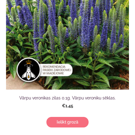
Vārpu veronikas zilas 0.1g. Vārpu veroniku sēklas.
€1,45
Ielikt grozā