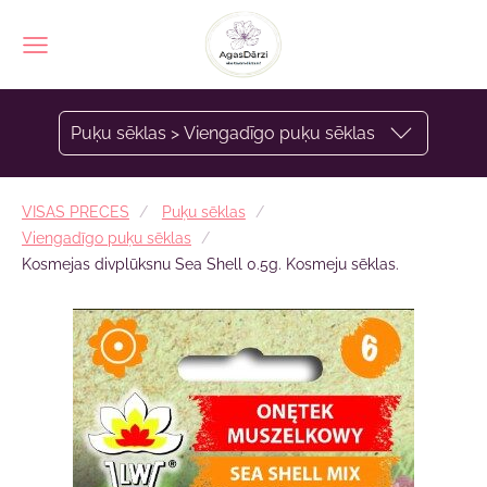
Puķu sēklas > Viengadīgo puķu sēklas
VISAS PRECES
Puķu sēklas
Viengadīgo puķu sēklas
Kosmejas divplūksnu Sea Shell 0.5g. Kosmeju sēklas.