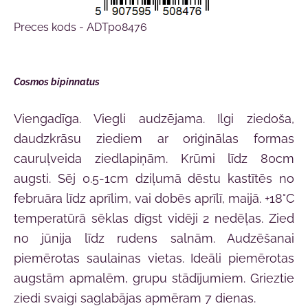
Preces kods - ADTp08476
Cosmos bipinnatus
Viengadīga. Viegli audzējama. Ilgi ziedoša,
daudzkrāsu ziediem ar oriģinālas formas
cauruļveida ziedlapiņām. Krūmi līdz 80cm
augsti. Sēj 0.5-1cm dziļumā dēstu kastītēs no
februāra līdz aprīlim, vai dobēs aprīlī, maijā. +18°C
temperatūrā sēklas dīgst vidēji 2 nedēļas. Zied
no jūnija līdz rudens salnām. Audzēšanai
piemērotas saulainas vietas. Ideāli piemērotas
augstām apmalēm, grupu stādījumiem. Grieztie
ziedi svaigi saglabājas apmēram 7 dienas.