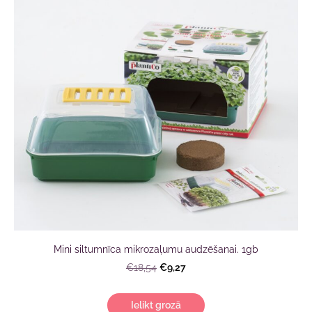
Mini siltumnīca mikrozaļumu audzēšanai. 1gb
€9,27
€18,54
Ielikt grozā