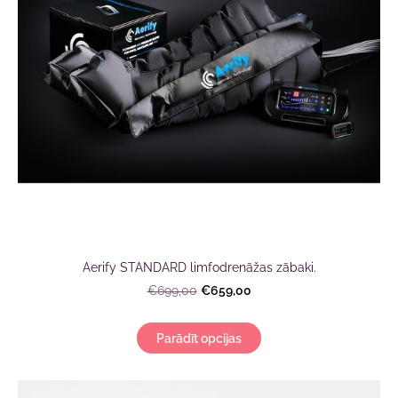
Aerify STANDARD limfodrenāžas zābaki.
€659,00
€699,00
Parādīt opcijas