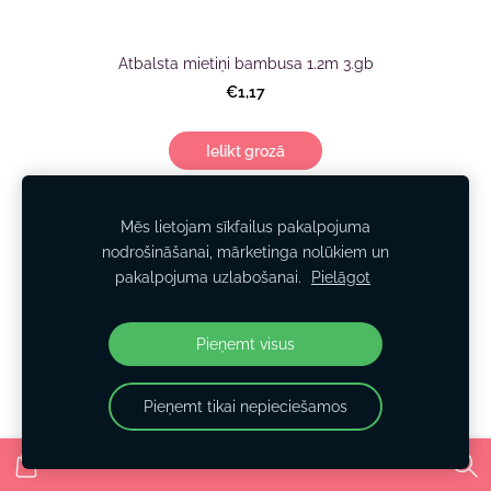
Atbalsta mietiņi bambusa 1.2m 3.gb
€1,17
Ielikt grozā
Mēs lietojam sīkfailus pakalpojuma
nodrošināšanai, mārketinga nolūkiem un
pakalpojuma uzlabošanai.
Pielāgot
Pieņemt visus
Pieņemt tikai nepieciešamos
Vīteņaugu atbalsta tīkls 1.7x10m. 1gb
€6,35