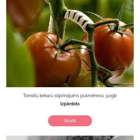
Tomātu ķekaru stiprinājums pusmēness. 50gb
Izpārdots
Skatīt