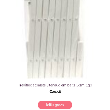
Trelliflex atbalsts vīteņaugiem balts 1x2m. 1gb
€20,58
Ielikt grozā