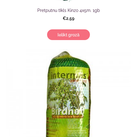
Pretputnu tīkls Kinzo 4x5m. 1gb
€2,59
Ielikt grozā