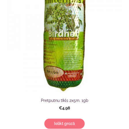
Pretputnu tīkls 2x5m. 1gb
€4,98
Ielikt grozā