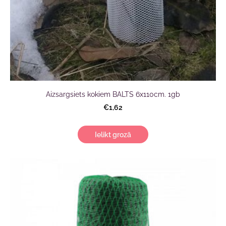
Aizsargsiets kokiem BALTS 6x110cm. 1gb
€1,62
Ielikt grozā