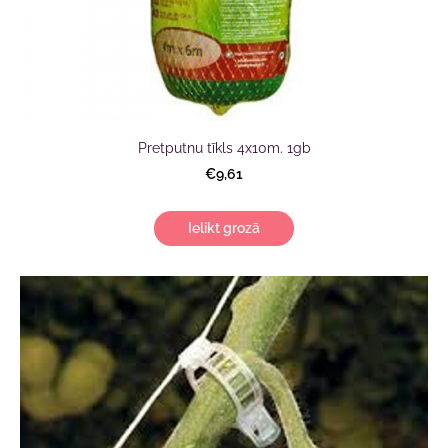
Pretputnu tīkls 4x10m. 1gb
€9,61
Ielikt grozā