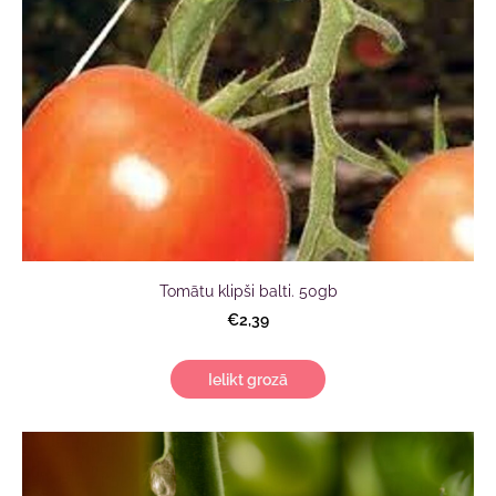
Tomātu klipši balti. 50gb
€2,39
Ielikt grozā