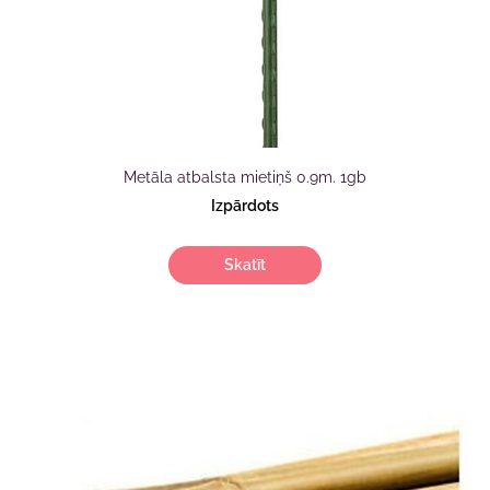
Metāla atbalsta mietiņš 0.9m. 1gb
Izpārdots
Skatīt