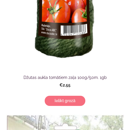
Džutas aukla tomātiem zaļa 100g/50m. 1gb
€2,55
Ielikt grozā