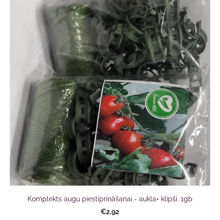
Komplekts augu piestiprināšanai - aukla+ klipši. 1gb
€2,92