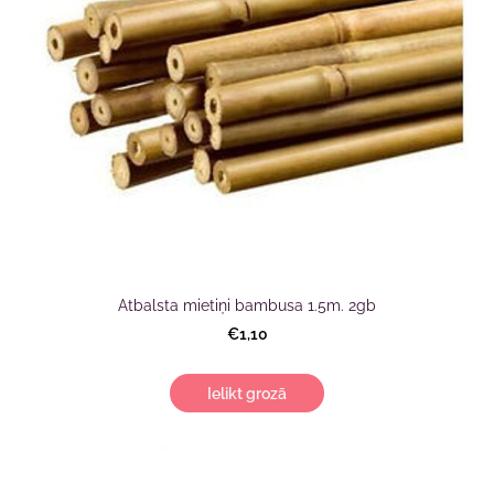
Atbalsta mietiņi bambusa 1.5m. 2gb
€1,10
Ielikt grozā