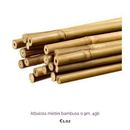
Atbalsta mietiņi bambusa 0.9m. 4gb
€1,02