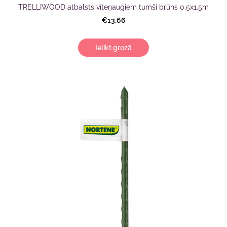
TRELLIWOOD atbalsts vīteņaugiem tumši brūns 0.5x1.5m
€13,66
Ielikt grozā