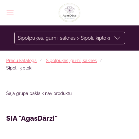
Sīpolpuķes, gumi, saknes > Sīpoli, ķiploki
Preču katalogs
Sīpolpuķes, gumi, saknes
Sīpoli, ķiploki
Šajā grupā pašlaik nav produktu.
SIA "AgasDārzi"