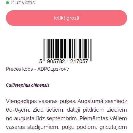
Ir uz vietas
Ielikt grozā
Preces kods - ADPOLp17057
Callistephus chinensis
Viengadīgas vasaras puķes. Augstumā sasniedz
60-65cm. Zied lieliem, daļēji pildītiem ziediem
no augusta līdz septembrim. Piemērotas vēliem
vasaras stādījumiem, puķu podiem, grieztajiem