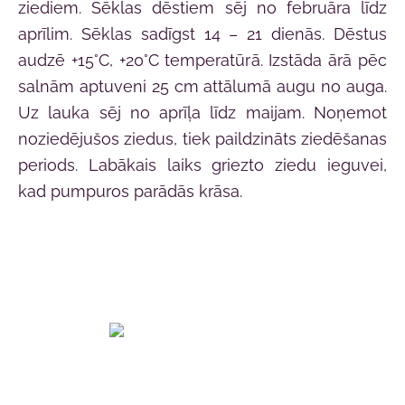
ziediem. Sēklas dēstiem sēj no februāra līdz
aprīlim. Sēklas sadīgst 14 – 21 dienās. Dēstus
audzē +15°C, +20°C temperatūrā. Izstāda ārā pēc
salnām aptuveni 25 cm attālumā augu no auga.
Uz lauka sēj no aprīļa līdz maijam. Noņemot
noziedējušos ziedus, tiek paildzināts ziedēšanas
periods. Labākais laiks griezto ziedu ieguvei,
kad pumpuros parādās krāsa.