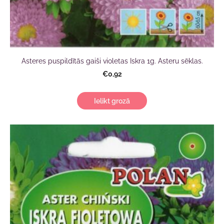
Asteres puspildītās gaiši violetas Iskra 1g. Asteru sēklas.
€0,92
Ielikt grozā