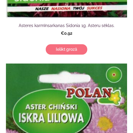
Asteres karmīnsarkanas Sidonia 1g. Asteru sēklas.
€0,92
Ielikt grozā