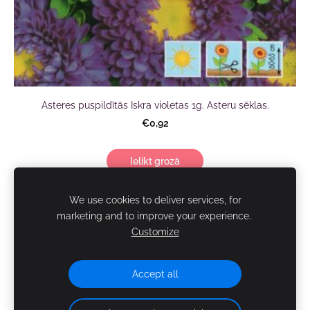
Asteres puspildītās Iskra violetas 1g. Asteru sēklas.
€0,92
Ielikt grozā
We use cookies to deliver services, for
marketing and to improve your experience.
Customize
NOTEIKUMI
KONTAKTI
PIEGĀDE
SĪKDATNES
Accept all