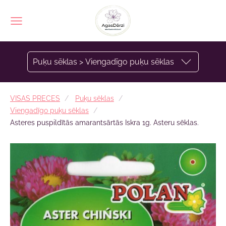
Puķu sēklas > Viengadīgo puķu sēklas
VISAS PRECES
Puķu sēklas
Viengadīgo puķu sēklas
Asteres puspildītās amarantsārtās Iskra 1g. Asteru sēklas.