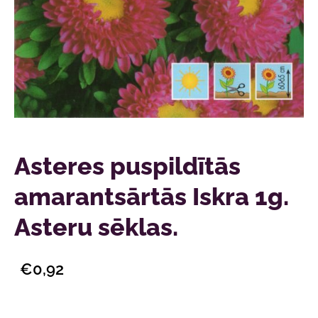
Asteres puspildītās
amarantsārtās Iskra 1g.
Asteru sēklas.
€0,92