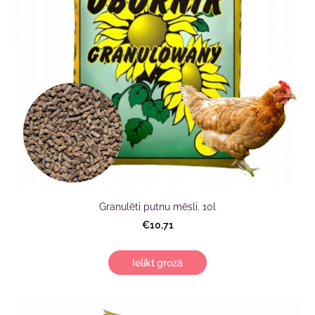
Granulēti putnu mēsli. 10l
€10,71
Ielikt grozā