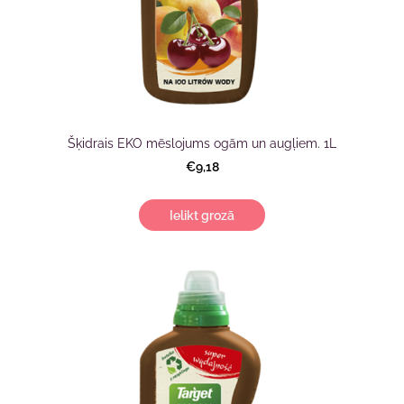
Šķidrais EKO mēslojums ogām un augļiem. 1L
€9,18
Ielikt grozā