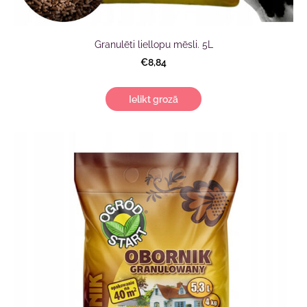
Granulēti liellopu mēsli. 5L
€8,84
Ielikt grozā