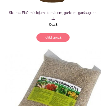
Šķidrais EKO mēslojums tomātiem, gurķiem, garšaugiem.
1L
€9,18
Ielikt grozā