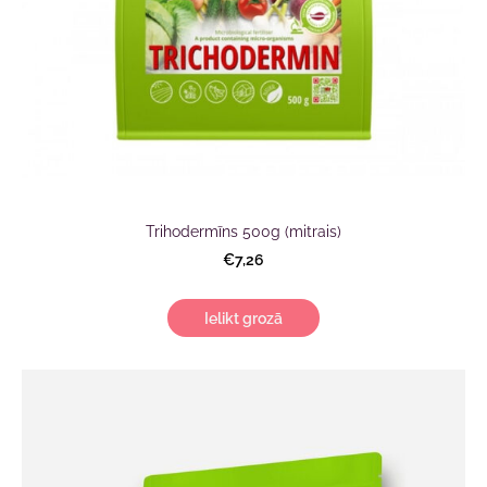
Trihodermīns 500g (mitrais)
€7,26
Ielikt grozā