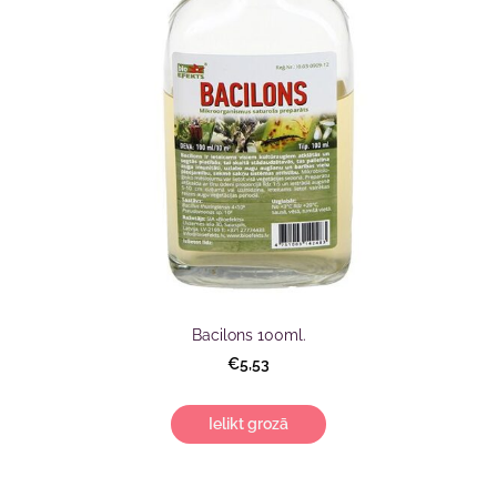
Bacilons 100ml.
€5,53
Ielikt grozā