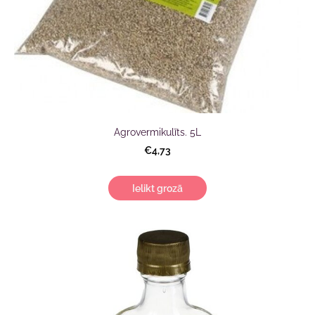
Agrovermikulīts. 5L
€4,73
Ielikt grozā