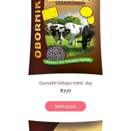
Granulēti liellopu mēsli. 2kg
€7,77
Ielikt grozā