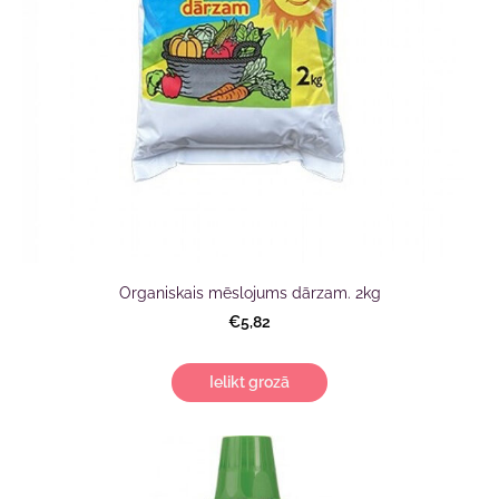
Organiskais mēslojums dārzam. 2kg
€5,82
Ielikt grozā