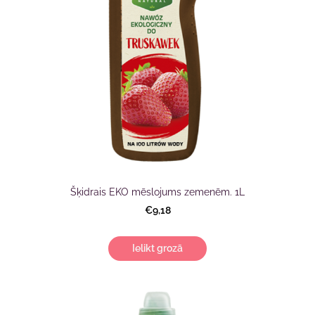
Šķidrais EKO mēslojums zemenēm. 1L
€9,18
Ielikt grozā