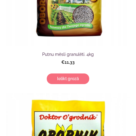
Putnu mēsli granulēti. 4kg
€11,33
Ielikt grozā