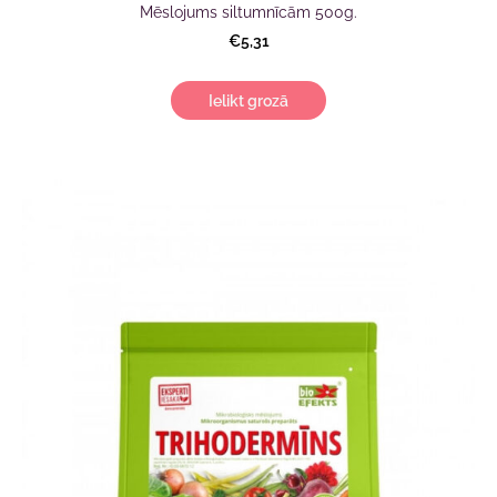
Mēslojums siltumnīcām 500g.
€5,31
Ielikt grozā