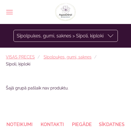
Sīpolpuķes, gumi, saknes > Sīpoli, ķiploki
VISAS PRECES
Sīpolpuķes, gumi, saknes
Sīpoli, ķiploki
Šajā grupā pašlaik nav produktu.
NOTEIKUMI
KONTAKTI
PIEGĀDE
SĪKDATNES