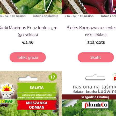
Gurķi Maximus F1 uz lentes. 5m
Bietes Karmazyn uz lente
(50 sēklas)
(110 sēklas)
€2,96
Izpārdots
Ielikt grozā
Skatīt