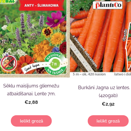
Sēklu maisījums gliemežu
Burkāni Jagna uz lentes
atbaidīšanai. Lente 7m.
(420gab)
€2,88
€2,92
Ielikt grozā
Ielikt grozā