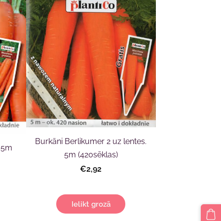
Burkāni Berlikumer 2 uz lentes.
. 5m
5m (420sēklas)
€2,92
Ielikt grozā