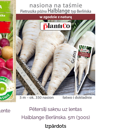
Pētersīļi sakņu uz lentas
Lente
Halblange Berlinska. 5m (300s)
Izpārdots