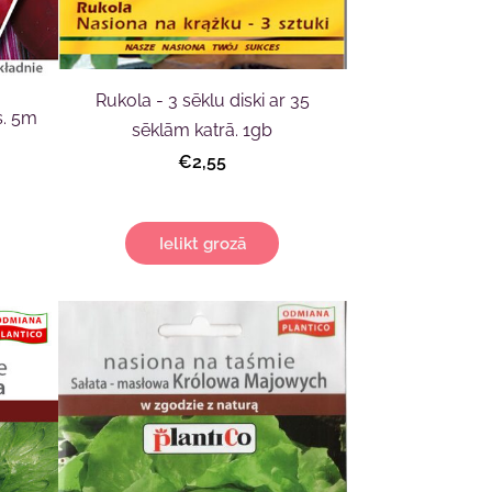
Rukola - 3 sēklu diski ar 35
s. 5m
sēklām katrā. 1gb
€2,55
Ielikt grozā