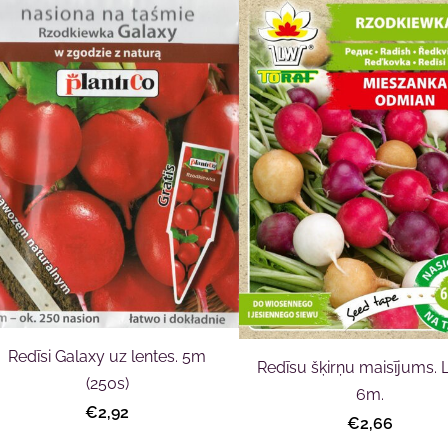
Redīsi Galaxy uz lentes. 5m
Redīsu šķirņu maisījums. 
(250s)
6m.
€2,92
€2,66