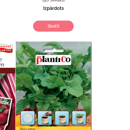
Izpārdots
Skatīt