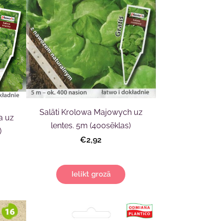
Salāti Krolowa Majowych uz
a uz
lentes. 5m (400sēklas)
)
€2,92
Ielikt grozā