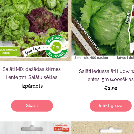
Salāti MIX dažādas šķirnes.
Salāti ledussalāti Ludwin
Lente 7m. Salātu sēklas.
lentes. 5m (400sēklas
Izpārdots
€2,92
Skatīt
Ielikt grozā