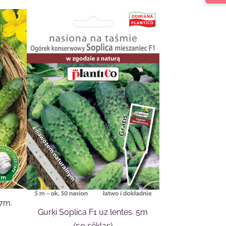
 7m.
Gurķi Soplica F1 uz lentes. 5m
(50 sēklas)