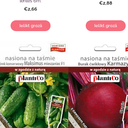
lentes 6m.
€2,88
€2,66
Ielikt grozā
Ielikt grozā