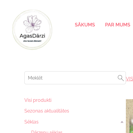
SĀKUMS
PAR MUMS
VI
Visi produkti
Sezonas aktualitātes
Sēklas
›
Dārzeņu sēklas