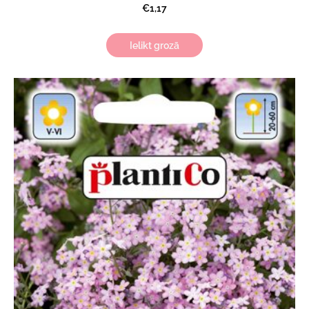
€1,17
Ielikt grozā