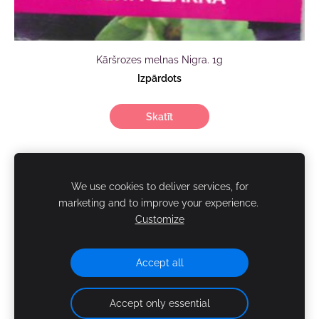
Kāršrozes melnas Nigra. 1g
Izpārdots
Skatīt
SIA "AgasDārzi"
We use cookies to deliver services, for
marketing and to improve your experience.
Customize
NOTEIKUMI
KONTAKTI
PIEGĀDE
SĪKDATNES
Accept all
Accept only essential