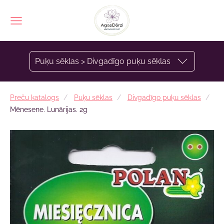
Puķu sēklas > Divgadīgo puķu sēklas
Preču katalogs
Puķu sēklas
Divgadīgo puķu sēklas
Mēnesene. Lunārijas. 2g