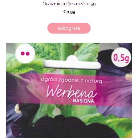
Neaizmirstulītes rozā. 0.5g
€0,99
Ielikt grozā