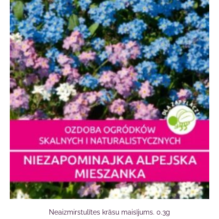
Neaizmirstulītes krāsu maisījums. 0.3g