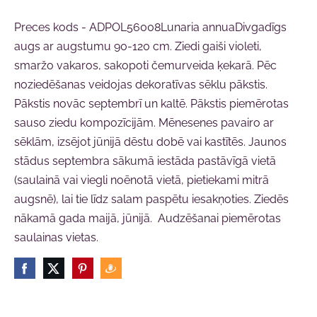
Preces kods - ADPOL56008Lunaria annuaDivgadīgs
augs ar augstumu 90-120 cm. Ziedi gaiši violeti,
smaržo vakaros, sakopoti čemurveida ķekarā. Pēc
noziedēšanas veidojas dekoratīvas sēklu pākstis.
Pākstis novāc septembrī un kaltē. Pākstis piemērotas
sauso ziedu kompozīcijām. Mēnesenes pavairo ar
sēklām, izsējot jūnijā dēstu dobē vai kastītēs. Jaunos
stādus septembra sākumā iestāda pastāvīgā vietā
(saulainā vai viegli noēnotā vietā, pietiekami mitrā
augsnē), lai tie līdz salam paspētu iesakņoties. Ziedēs
nākamā gada maijā, jūnijā. Audzēšanai piemērotas
saulainas vietas.