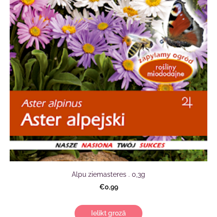
Alpu ziemasteres . 0,3g
€0,99
Ielikt grozā