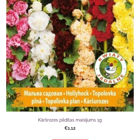
Kāršrozes pildītas maisījums 1g
€1,12