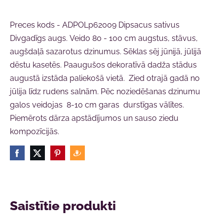
Preces kods - ADPOLp62009 Dipsacus sativus
Divgadīgs augs. Veido 80 - 100 cm augstus, stāvus,
augšdaļā sazarotus dzinumus. Sēklas sēj jūnijā, jūlijā
dēstu kasetēs. Paaugušos dekoratīvā dadža stādus
augustā izstāda paliekošā vietā. Zied otrajā gadā no
jūlija līdz rudens salnām. Pēc noziedēšanas dzinumu
galos veidojas 8-10 cm garas durstīgas vālītes.
Piemērots dārza apstādījumos un sauso ziedu
kompozīcijās.
Saistītie produkti