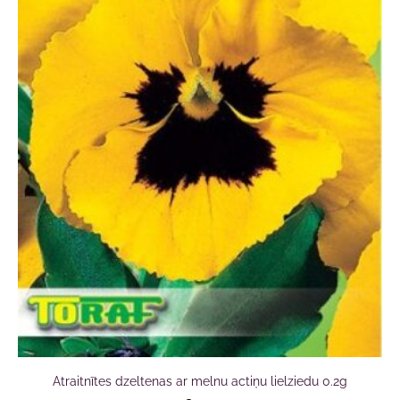
Atraitnītes dzeltenas ar melnu actiņu lielziedu 0.2g