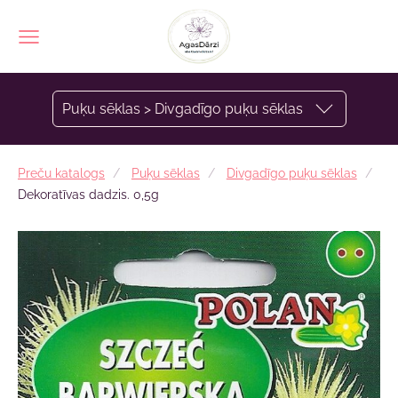
Puķu sēklas > Divgadīgo puķu sēklas
Preču katalogs
Puķu sēklas
Divgadīgo puķu sēklas
Dekoratīvas dadzis. 0,5g