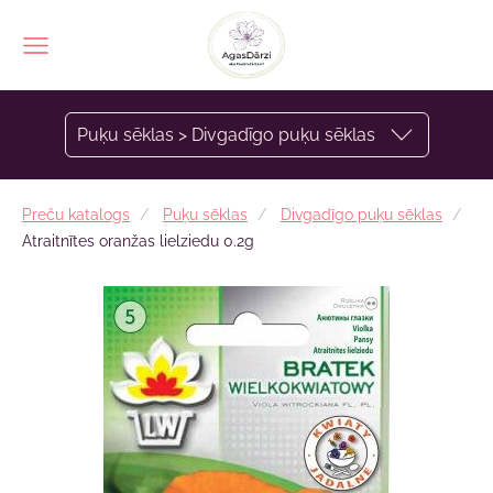
Puķu sēklas > Divgadīgo puķu sēklas
Preču katalogs
Puķu sēklas
Divgadīgo puķu sēklas
Atraitnītes oranžas lielziedu 0.2g