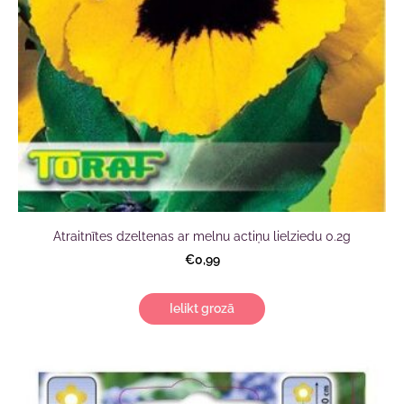
Atraitnītes dzeltenas ar melnu actiņu lielziedu 0.2g
€0,99
Ielikt grozā