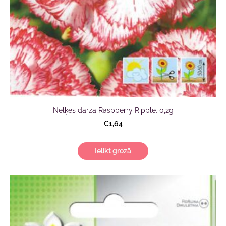
Neļķes dārza Raspberry Ripple. 0,2g
€1,64
Ielikt grozā