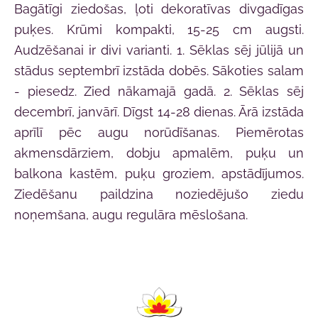
Bagātīgi ziedošas, ļoti dekoratīvas divgadīgas
puķes. Krūmi kompakti, 15-25 cm augsti.
Audzēšanai ir divi varianti. 1. Sēklas sēj jūlijā un
stādus septembrī izstāda dobēs. Sākoties salam
- piesedz. Zied nākamajā gadā. 2. Sēklas sēj
decembrī, janvārī. Dīgst 14-28 dienas. Ārā izstāda
aprīlī pēc augu norūdīšanas. Piemērotas
akmensdārziem, dobju apmalēm, puķu un
balkona kastēm, puķu groziem, apstādījumos.
Ziedēšanu paildzina noziedējušo ziedu
noņemšana, augu regulāra mēslošana.