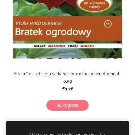
Atraitnītes lielziedu sarkanas ar melnu actiņu Abengult.
0,5g
€1,28
Ielikt grozā
SIA "AgasDārzi"
We use cookies to deliver services, for