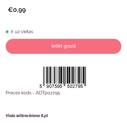
€0,99
Ir uz vietas
Ielikt grozā
Preces kods - ADTp02795
Viola wittrockiana fl.pl