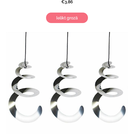
€3,86
Ielikt grozā