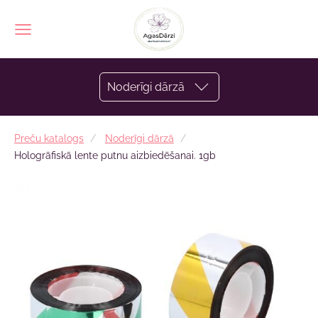
Noderīgi dārzā
Preču katalogs
Noderīgi dārzā
Hologrāfiskā lente putnu aizbiedēšanai. 1gb