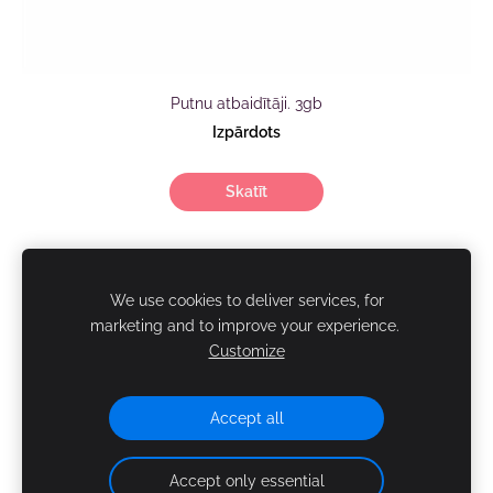
Putnu atbaidītāji. 3gb
Izpārdots
Skatīt
SIA "AgasDārzi"
We use cookies to deliver services, for
marketing and to improve your experience.
Customize
NOTEIKUMI
KONTAKTI
PIEGĀDE
SĪKDATNES
Accept all
Accept only essential