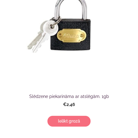
Slēdzene piekarināma ar atslēgām. 1gb
€2,46
Ielikt grozā