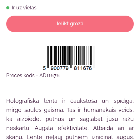
Ir uz vietas
Ielikt grozā
Preces kods - AD11676
Hologrāfiskā lenta ir čaukstoša un spīdīga,
mirgo saules gaismā. Tas ir humānākais veids,
kā aizbiedēt putnus un saglabāt jūsu ražu
neskartu. Augsta efektivitāte. Atbaida arī ar
skaņu. Lente neļauj putniem iznīcināt augus.