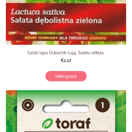
Salāti lapu Dubaček 0,5g. Salātu sēklas.
€1,17
Ielikt grozā