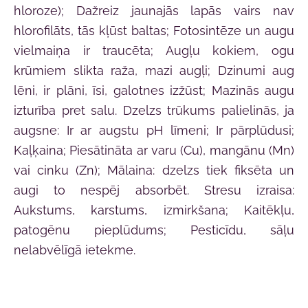
hloroze); Dažreiz jaunajās lapās vairs nav
hlorofilāts, tās kļūst baltas; Fotosintēze un augu
vielmaiņa ir traucēta; Augļu kokiem, ogu
krūmiem slikta raža, mazi augļi; Dzinumi aug
lēni, ir plāni, īsi, galotnes izžūst; Mazinās augu
izturība pret salu. Dzelzs trūkums palielinās, ja
augsne: Ir ar augstu pH līmeni; Ir pārplūdusi;
Kaļķaina; Piesātināta ar varu (Cu), mangānu (Mn)
vai cinku (Zn); Mālaina: dzelzs tiek fiksēta un
augi to nespēj absorbēt. Stresu izraisa:
Aukstums, karstums, izmirkšana; Kaitēkļu,
patogēnu pieplūdums; Pesticīdu, sāļu
nelabvēlīgā ietekme.