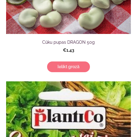
Cūku pupas DRAGON 50g
€1,43
Ielikt grozā