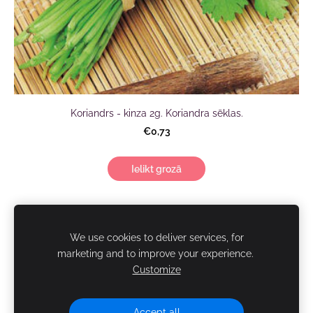
Koriandrs - kinza 2g. Koriandra sēklas.
€0,73
Ielikt grozā
SIA "AgasDārzi"
We use cookies to deliver services, for
marketing and to improve your experience.
Customize
NOTEIKUMI
KONTAKTI
PIEGĀDE
SĪKDATNES
Accept all