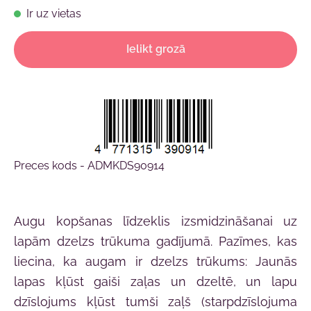
Ir uz vietas
Ielikt grozā
Preces kods - ADMKDS90914
Augu kopšanas līdzeklis izsmidzināšanai uz
lapām dzelzs trūkuma gadījumā. Pazīmes, kas
liecina, ka augam ir dzelzs trūkums: Jaunās
lapas kļūst gaiši zaļas un dzeltē, un lapu
dzīslojums kļūst tumši zaļš (starpdzīslojuma