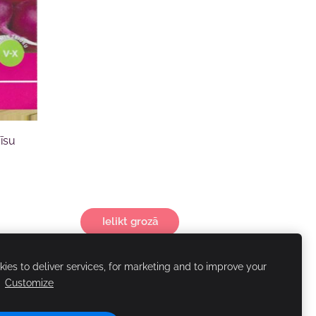
dīsu
Ielikt grozā
ies to deliver services, for marketing and to improve your
.
Customize