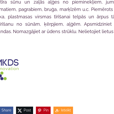
tīra sūnu un zaļās aļģes no pieminekļiem, ju
matiem, pagrabiem, bruģa, marķīzēm u.c. Piemērots
ka, plastmasas virsmas tīrīšanai telpās un ārpus 
tīrīšanu no sūnām, ķērpjiem, aļģēm. Apsmidziniet 
undas. Nomazgājiet ar ūdens strūklu. Nelietojiet lietus 
Share
Post
Pin
Ieteikt