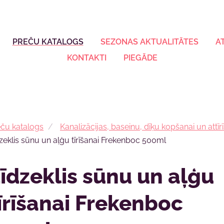
PREČU KATALOGS
SEZONAS AKTUALITĀTES
A
KONTAKTI
PIEGĀDE
ču katalogs
Kanalizācijas, baseinu, dīķu kopšanai un attīrī
zeklis sūnu un aļģu tīrīšanai Frekenboc 500ml
īdzeklis sūnu un aļģu
īrīšanai Frekenboc