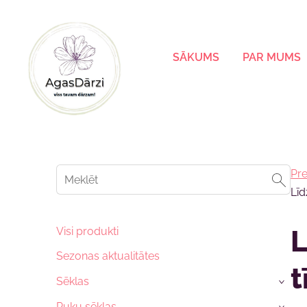
SĀKUMS
PAR MUMS
Pre
Līd
Visi produkti
L
Sezonas aktualitātes
t
Sēklas
›
Puķu sēklas
›