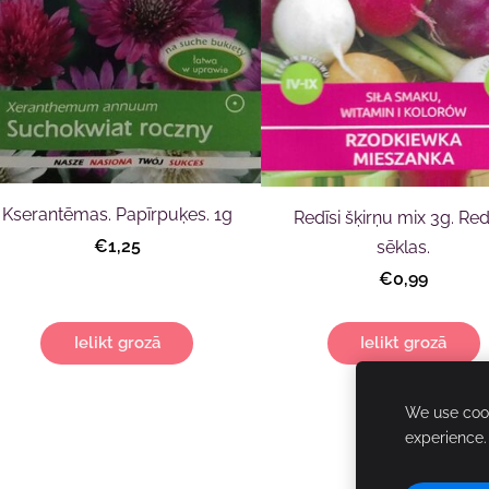
Kserantēmas. Papīrpuķes. 1g
Redīsi šķirņu mix 3g. Re
€1,25
sēklas.
€0,99
Ielikt grozā
Ielikt grozā
We use cook
experience