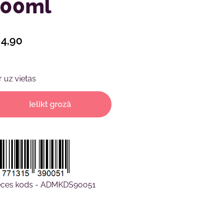
500ml
4,90
Ir uz vietas
Ielikt grozā
eces kods - ADMKDS90051