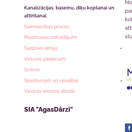
No
Kanalizācijas, baseinu, dīķu kopšanai un
pa
attīrīšanai.
ko
Saimniecības preces
at
st
Plastmasas izstrādājumi
Sadzīves ķīmija
›
Virtuves piederumi
Sveces
Skaistumam un veselībai
›
Vasaras sezonai aktuāli
SIA "AgasDārzi"