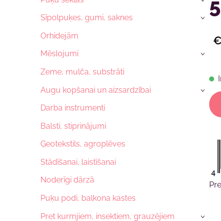
Sīpolpuķes, gumi, saknes
›
Orhidejām
€
Mēslojumi
›
Zeme, mulča, substrāti
Augu kopšanai un aizsardzībai
›
Darba instrumenti
Balsti, stiprinājumi
Ģeotekstils, agroplēves
Stādīšanai, laistīšanai
Noderīgi dārzā
Pr
Puķu podi, balkona kastes
Pret kurmjiem, insektiem, grauzējiem
›