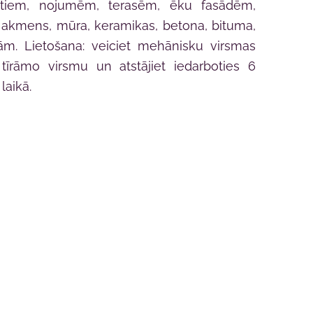
mtiem, nojumēm, terasēm, ēku fasādēm,
 akmens, mūra, keramikas, betona, bituma,
tām. Lietošana: veiciet mehānisku virsmas
tīrāmo virsmu un atstājiet iedarboties 6
laikā.